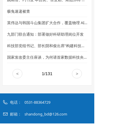
极兔速递被查
英伟达与韩国斗山集团扩大合作，覆盖物理 AI、机器人及 AI 工厂基础设施
九部门联合通知：部署做好科研助理岗位开发
科技部党组书记、部长阴和俊出席“构建科技大宣传格局 讲好中国科技创新故事”座谈会并讲话
国家发改委主任座谈，为何请首家数据科技央企
<
1
/
131
>
电话：
0531-88364729
邮箱：
shandong_bd@126.com
地址：
山东省济南市山大南路27号山东大学知