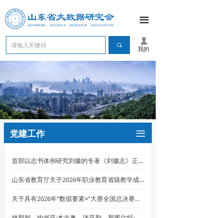
끀
넙
끠
我的
党建工作
끀
首部以志书体例研究刘徽的专著《刘徽志》正式出版填补了该领域系统性专著空白
山东省教育厅关于2026年职业教育省级教学成果认定结果的公示
关于具有2026年“数据要素×”大赛全国总决赛推荐资格的第三方赛事初审结果的公告
姚期智、约书亚·本吉奥、张亚勤、斯图尔特·罗素等人工智能领域专家联合签署《IDAIS伦敦宣言》