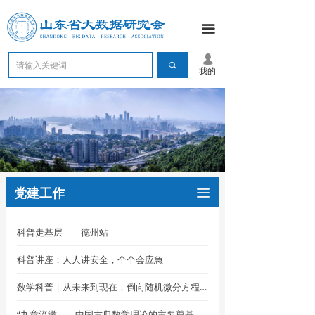
끀
넙
끠
我的
党建工作
끀
科普走基层——德州站
科普讲座：人人讲安全，个个会应急
数学科普 | 从未来到现在，倒向随机微分方程的数学魔法
“九章流徽——中国古典数学理论的主要奠基人刘徽”专题展