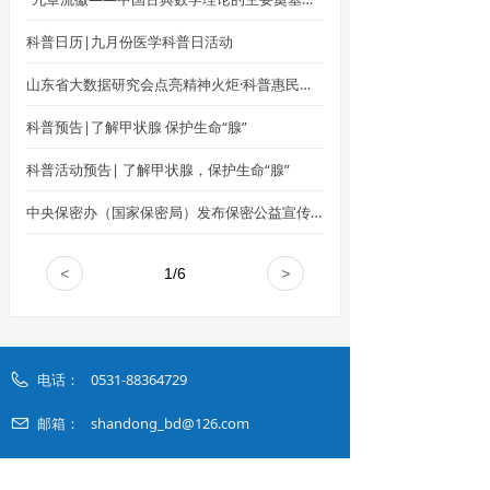
科普日历|九月份医学科普日活动
山东省大数据研究会点亮精神火炬·科普惠民活动——山东省大数据研究会“王洪春检验医学科普工作室”走进陡沟社区开展科普宣传活动
科普预告|了解甲状腺 保护生命“腺”
科普活动预告| 了解甲状腺，保护生命“腺”
中央保密办（国家保密局）发布保密公益宣传片、公益海报
<
1
/
6
>
电话：
0531-88364729
邮箱：
shandong_bd@126.com
地址：
山东省济南市山大南路27号山东大学知