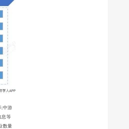
;中游
信息等
业数量