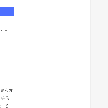
H)、山
算理论和方
流等信
化、公