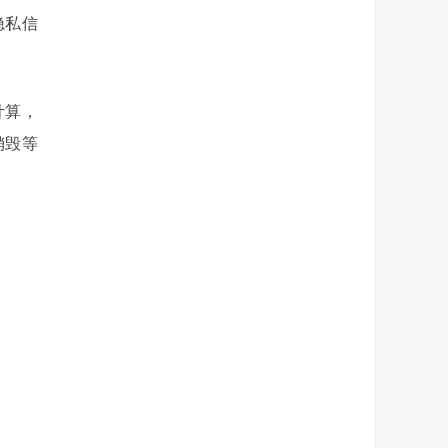
隐私信
计算，
销毁等