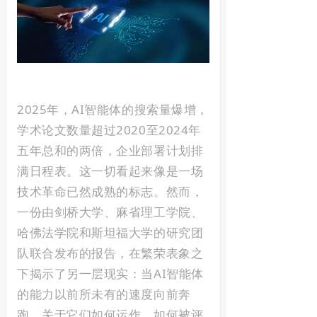
2025年，AI智能体的搜索量爆增，
学术论文数量超过2020至2024年
五年总和的两倍，企业部署计划排
满日程表。这一切看起来像是一场
技术革命已然成熟的标志。然而，
一份由剑桥大学、麻省理工学院、
哈佛法学院和斯坦福大学的研究团
队联合发布的报告，在繁荣表象之
下揭示了另一层现实：当AI智能体
的能力以前所未有的速度向前奔
跑，关于它们如何运作、如何被评