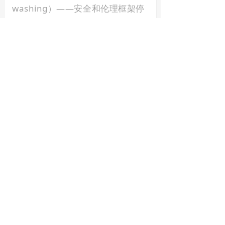
washing）——安全和伦理框架停
留于高层原则，用于评估实际风险
所需的实证证据却被选择性地压
制。更重要的是，报告指出了一个
系统性的评估逻辑误区：当前的安
全评估往往集中于基础模型层面，
而智能体系统的风险本质上来源于
规划能力、工具调用、记忆架构和
执行策略的综合交互——这些特性
只有在具体部署环境中才能被准确
测量。仅凭底层模型的安全文档无
法为智能体行为提供有效担保，买
方和监管者据此形成的安全感，可
能是一种系统性的误判。
由此产生的问责扩散问题同样棘