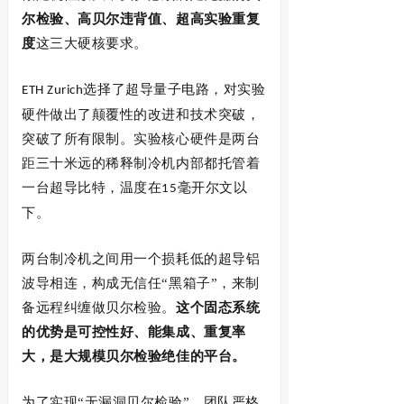
尔检验、高贝尔
违背
值、超高实验重复
度
这三大硬核要求。
选择了超导量子电路，对实验
ETH Zurich
硬件做出了颠覆性的改进和技术突破，
突破了所有限制。实验核心硬件是两台
距三十米远的稀释制冷机内部都托管着
一台超导比特，温度在
毫开尔文以
15
下
。
两台制冷机之间用一个损耗低的超导铝
波导相连，构成无信任
“黑箱子”，来制
备远程纠缠做贝尔检验。
这个固态系统
的优势是可控性好、能集成、重复率
大，是大规模贝尔检验绝佳的平台。
为了实现
“无漏洞贝尔检验”，
团队严格