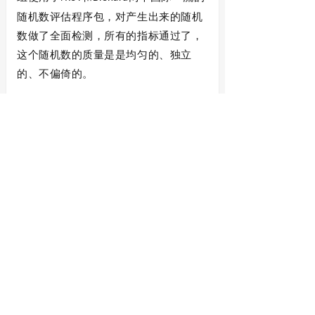
随机数评估程序包，对产生出来的随机
数做了全面检测，所有的指标通过了，
这个随机数的质量是是均匀的、独立
的、不偏倚的。
重塑密码安全，开始量子随机数时代
这项发表在《自然》上的重大突破性工
作，不仅是量子信息基本问题上的一项
里程碑性成果，也将深刻地影响到将来
信息世界的安全状况，具有重大意义，
有以下
个方面：
3
第一是
解决产生随机数不安全的
核心痛