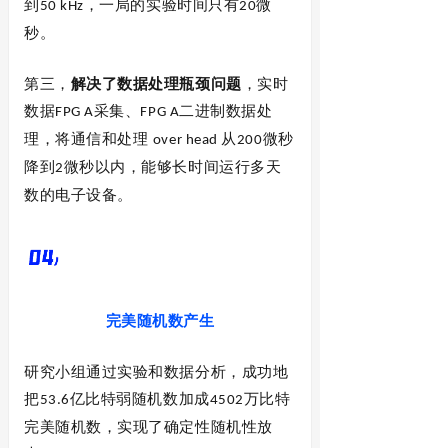
到
，一局的实验时间只有
微
50 kHz
20
秒。
第三，
解决了数据处理瓶颈问题
，实时
数据
采集、
二进制数据处
FPG A
FPG A
理，将通信和处理
从
微秒
over head
200
降到
微秒以内，能够长时间运行多天
2
数的电子设备。
完美随机数产生
研究小组通过实验和数据分析，成功地
把
亿比特弱随机数加成
万比特
53.6
4502
完美随机数，实现了确定性随机性放