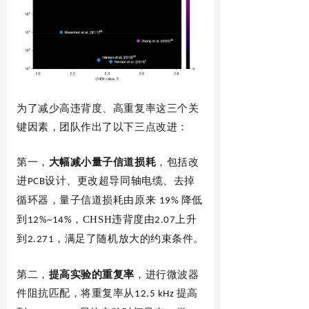
为了减少高违背度、高重复率这三个关
键因素，团队作出了以下三点改进：
第一，
大幅减小量子信道损耗
，包括改
进
设计、更改超导同轴电缆、去掉
PCB
循环器，量子信道损耗由原来
降低
19%
到
CHSH
违背度由
上升
12%~14%，
2.07
到
，满足了随机放大的约束条件。
2.271
第二，
提高实验的重复率
，进行微波器
件阻抗匹配，将重复率从
提高
12.5 kHz