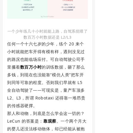
一个少年练几十小时就能上路，自驾系统喂了
数百万小时数据还是 L2/L3
任何一个十六七岁的少年，练个 20 来个
小时就能把车开得有模有样，遇到没见过
的路况也能临场应付。可自动驾驶公司手
里攥着
数百万小时
的训练数据，砸了那么
多钱，到现在也没能靠“模仿人类”把车开
到同等可靠的程度。否则我们早就有 L5
全自动驾驶了——可现实是，量产车顶多
L2、L3，所谓 Robotaxi 还得靠一堆昂贵
的传感器硬撑。
那人和动物，到底是怎么学会这一切的？
LeCun 的答案是：
靠观察
。一个两个月大
的婴儿还没法移动物体，却已经能从被抱