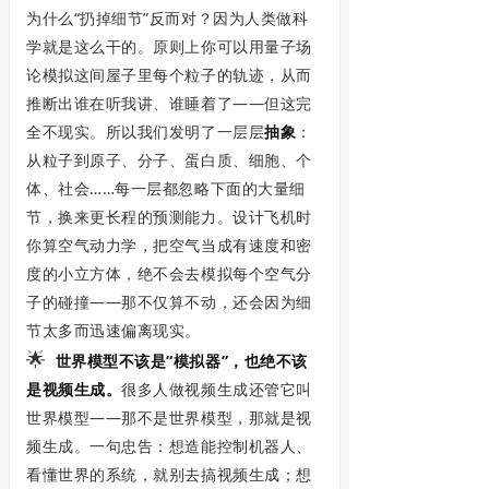
为什么“扔掉细节”反而对？因为人类做科
学就是这么干的。原则上你可以用量子场
论模拟这间屋子里每个粒子的轨迹，从而
推断出谁在听我讲、谁睡着了——但这完
全不现实。所以我们发明了一层层
抽象
：
从粒子到原子、分子、蛋白质、细胞、个
体、社会……每一层都忽略下面的大量细
节，换来更长程的预测能力。设计飞机时
你算空气动力学，把空气当成有速度和密
度的小立方体，绝不会去模拟每个空气分
子的碰撞——那不仅算不动，还会因为细
节太多而迅速偏离现实。
🌟
世界模型不该是“模拟器”，也绝不该
是视频生成。
很多人做视频生成还管它叫
世界模型——那不是世界模型，那就是视
频生成。一句忠告：想造能控制机器人、
看懂世界的系统，就别去搞视频生成；想