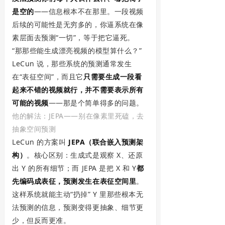
是空的
——信息根本不在那里。一段视频
后续的可能性是无穷多的，你逼系统在像
素层面去预测“一切”，等于把它逼死。
“那那些能生成漂亮视频的模型算什么？”
LeCun 说，那些系统的预测通常发生
在“表征空间”，而且它
只需要生成一段看
起来不错的视频就行，并不需要表示所有
可能的视频
——那是个简单得多的问题。
他的解法：JEPA——别在像素里死磕，去
抽象空间预测
LeCun 的方案叫
JEPA（联合嵌入预测架
构）
。核心区别：生成式是观察 X、还原
出 Y 的所有细节；而 JEPA 是把 X 和 Y
都
先编码成表征，预测发生在表征空间里
。
这样系统就能主动“扔掉” Y 里那些根本无
法预测的信息，预测变得更抽象、细节更
少，但反而更准。