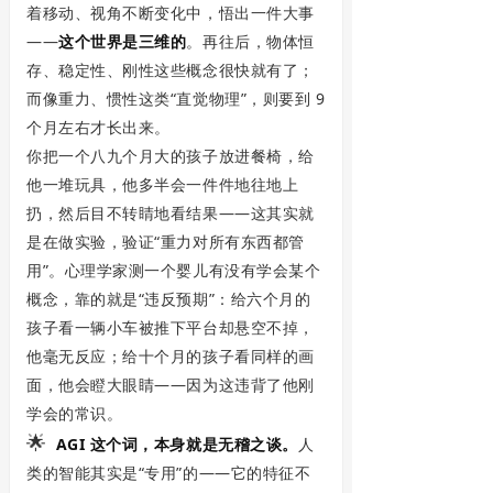
着移动、视角不断变化中，悟出一件大事
——
这个世界是三维的
。再往后，物体恒
存、稳定性、刚性这些概念很快就有了；
而像重力、惯性这类“直觉物理”，则要到 9
个月左右才长出来。
你把一个八九个月大的孩子放进餐椅，给
他一堆玩具，他多半会一件件地往地上
扔，然后目不转睛地看结果——这其实就
是在做实验，验证“重力对所有东西都管
用”。心理学家测一个婴儿有没有学会某个
概念，靠的就是“违反预期”：给六个月的
孩子看一辆小车被推下平台却悬空不掉，
他毫无反应；给十个月的孩子看同样的画
面，他会瞪大眼睛——因为这违背了他刚
学会的常识。
🌟
AGI 这个词，本身就是无稽之谈。
人
类的智能其实是“专用”的——它的特征不