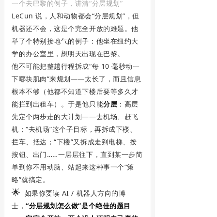
一个去巴黎的例子，讲清“分层规划”
LeCun 说，人和动物都会“分层规划”，但
机器还不会，这是个完全开放的难题。他
举了个特别接地气的例子：他坐在纽约大
学的办公室里，想明天出现在巴黎。
他不可能把整趟行程拆成“每 10 毫秒动一
下哪块肌肉”来规划——太长了，而且信息
根本不够（他都不知道下楼后要等多久才
能拦到出租车）。于是他只能
分层
：高层
先定个两步走的大计划——去机场、赶飞
机；“去机场”这个子目标，再拆成下楼、
拦车、抵达；“下楼”又拆成走到电梯、按
按钮、出门……一层层往下，直到某一步简
单到你不用动脑、站起来这种事一个“策
略”就搞定。
🌟
如果你要读 AI / 机器人方向的博
士，
“分层规划怎么做”是个绝佳的题目