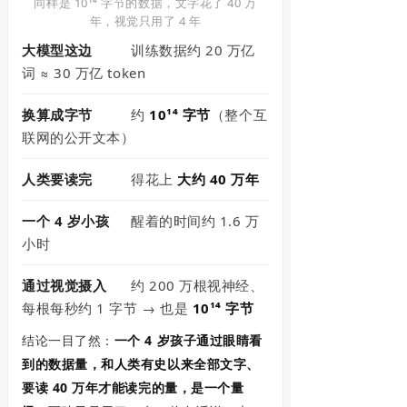
同样是 10¹⁴ 字节的数据，文字花了 40 万
年，视觉只用了 4 年
大模型这边
训练数据约 20 万亿
词 ≈ 30 万亿 token
换算成字节
约
10¹⁴ 字节
（整个互
联网的公开文本）
人类要读完
得花上
大约 40 万年
一个 4 岁小孩
醒着的时间约 1.6 万
小时
通过视觉摄入
约 200 万根视神经、
每根每秒约 1 字节 → 也是
10¹⁴ 字节
结论一目了然：
一个 4 岁孩子通过眼睛看
到的数据量，和人类有史以来全部文字、
要读 40 万年才能读完的量，是一个量