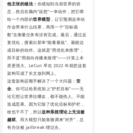
他主张的做法：
你感知到当前世界的状
态，然后在脑内“设想”一串动作，把它喂
给一个内部的
世界模型
，让它预测这串动
作会带来什么结果，再用一个“目标函
数”去衡量任务有没有完成。最后，通过反
复优化，搜索出那串“能量最低”、最能达
成目标的动作。这就是“用优化来推理”，
而不是“用前向传播来推理”——计算上本
质更强大。LeCun 早在 2022 年就把这套
架构写成了长文放到网上。
这套架构还顺手解决了一个大问题：
安
全
。你可以给系统加上“护栏目标”——无
论它想让世界往哪走，都不能伤人、不能
造成恶果。因为它除了优化目标和护栏，
啥也干不了，所以
这种系统理论上无法被
越狱
。而大模型只能靠微调来“对齐”，总
有办法被 jailbreak 绕过去。