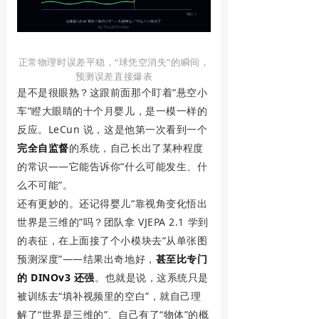
正常物理时误差平稳，“球凭空消失”的瞬间，
预测误差直接爆表
是不是很眼熟？这跟前面那个盯着“悬空小
车”瞪大眼睛的十个月婴儿，是一模一样的
反应。LeCun 说，这是他第一次看到一个
完全自监督
的系统，自己长出了某种程度
的常识——它能告诉你“什么可能发生、什
么不可能”。
还有更妙的。还记得婴儿“靠视角变化悟出
世界是三维的”吗？团队拿 VJEPA 2.1 学到
的表征，在上面接了个小模块去“从单张图
预测深度”——结果出奇地好，
甚至比专门
的 DINOv3 还强
。也就是说，这系统只是
被训练去“填补视频里的空白”，就自己理
解了“世界是三维的”、自己有了“物体”的概