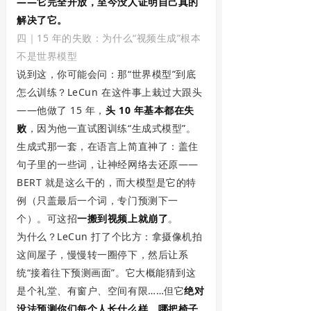
——它完全开放，至今没人证明自己真的
解决了它。
四｜15 年的失败：为什么“视频生成”根本
不是世界模型
说到这，你可能会问：那“世界模型”到底
怎么训练？LeCun 在这件事上栽过大跟头
——他做了 15 年，
头 10 年基本都在失
败
，因为他一直试图训练“生成式模型”。
生成式那一套，在语言上简直神了：盖住
句子里的一些词，让神经网络去还原——
BERT 就是这么干的，而大模型是它的特
例（只盖最后一个词，专门预测下一
个）。可这招
一搬到视频上就崩了
。
为什么？LeCun 打了个比方：拿摄像机拍
这间屋子，慢慢转一圈停下，然后让系
统“接着往下预测画面”。它大概能猜到这
是个礼堂、有窗户、空间有限……但它
绝对
没法预测你们每个人长什么样、哪把椅子