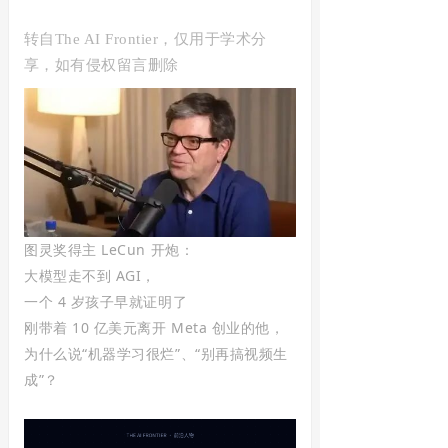
转自The AI Frontier
，仅用于学术分
享，如有侵权留言删除
图灵奖得主 LeCun 开炮：
大模型走不到 AGI，
一个 4 岁孩子早就证明了
刚带着 10 亿美元离开 Meta 创业的他，
为什么说“机器学习很烂”、“别再搞视频生
成”？