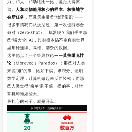
力，和人、和动物比一比，差距大得离
谱。
人和动物能用极少的样本、极快地学
会新任务
，而且天生带着“物理常识”——
很多事情我们从没见过，第一次也能凑合
做对（zero-shot）。机器呢？我们手里那
些“强大”的 AI，其实根本搞不定真实世界
里那种连续、高维、嘈杂的数据。
这里他点了一个经典悖论——
莫拉维克悖
论
（Moravec's Paradox）：那些对人类
来说“难”的事，比如下棋、求积分、证明
数学定理，计算机做起来反而轻松；而那
些人类觉得“简单”到不值一提的事，对计
算机却难如登天。
最扎心的例子，就是开车。