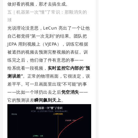
做好看的视频，那才去搞生成。
五｜机器第一次“懂”了常识：那颗消失的
球
光说理论没意思，LeCun 亮出了一个让他
自己都觉得“第一次见到”的结果。团队把
JEPA 用到视频上（VJEPA），训练它根据
被遮挡的视频去预测完整视频的表征。训
练完之后，他们做了件有意思的事——
给系统看一段视频，
实时监控它内部的“预
测误差”
。正常的物理画面，它很淡定，误
差平平。可一旦画面里出现“不可能”的事
——比如一个球扔出去之后
凭空消失
——
它的预测误差
瞬间飙到天上
。