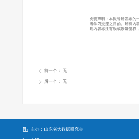
免责声明：
本账号所发布的
者学习交流之目的。所有内
现内容标注有误或涉嫌侵权
前一个：
无
ꄴ
后一个：
无
ꄲ
主办：
山东省大数据研究会