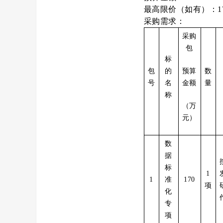
最高限价（如有）：170
采购需求：
采购
包
标
包
的
预算
数
号
名
金额
量
称
（万
元）
数
据
标
1
1
准
170
项
化
专
项