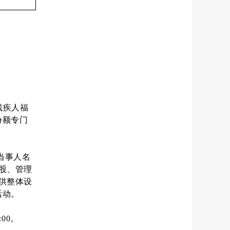
残疾人福
份额专门
当事人名
股、管理
供整体设
活动。
:00。