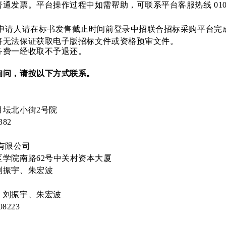
通发票。平台操作过程中如需帮助，可联系平台客服热线 010
审申请人请在标书发售截止时间前登录中招联合招标采购平台完
将无法保证获取电子版招标文件或资格预审文件。
务费一经收取不予退还。
询问，请按以下方式联系。
数据局
西城区月坛北小街2号院
89062382
招国际招标有限公司
市海淀区学院南路62号中关村资本大厦
王佳月、刘振宇、朱宏波
、刘振宇、朱宏波
8223