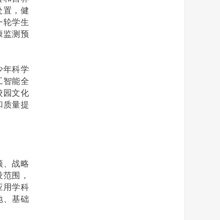
处置，健
一轮学生
康监测预
少年科学
工智能全
校园文化
和质量提
领、战略
设范围，
应用学科
地、基础