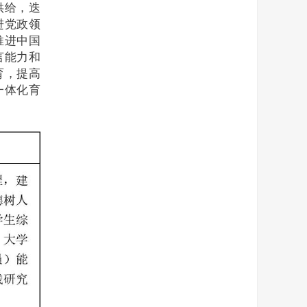
供给，迭
进党政领
推进中国
言能力和
育，提高
一体化育