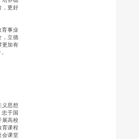
，培养德
阶，更好
教育事业
全，立德
撑更加有
升。
主义思想
、忠于国
开展高校
教育课程
社会课堂