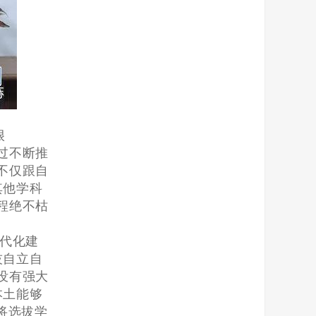
很
过不断推
不仅跟自
其他学科
程绝不枯
代化建
技自立自
没有强大
本土能够
将选拔学