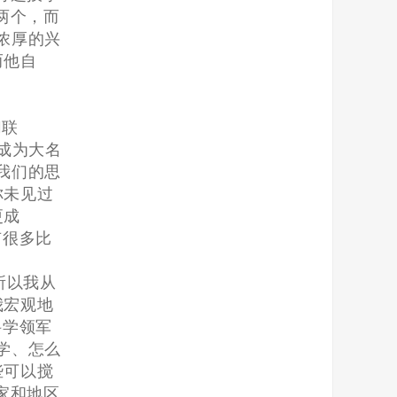
两个，而
浓厚的兴
而他自
切联
成为大名
我们的思
你未见过
更成
有很多比
所以我从
我宏观地
科学领军
学、怎么
些可以搅
家和地区