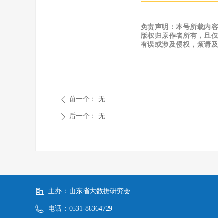
免责声明：本号所载内
版权归原作者所有，且
有误或涉及侵权，烦请
前一个：
无
ꄴ
后一个：
无
ꄲ
主办：
山东省大数据研究会
电话：
0531-88364729