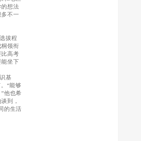
学的想法
很多不一
选拔程
成桐领衔
要比高考
要能坐下
识基
。“能够
”他也希
地谈到，
同的生活