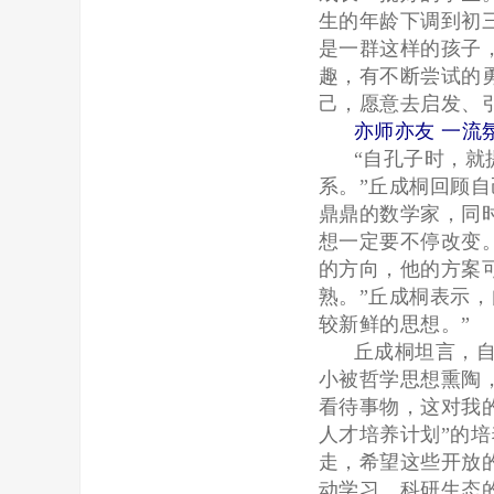
生的年龄下调到初
是一群这样的孩子
趣，有不断尝试的
己，愿意去启发、
亦师亦友 一流
“自孔子时，就
系。”丘成桐回顾
鼎鼎的数学家，同
想一定要不停改变
的方向，他的方案
熟。”丘成桐表示
较新鲜的思想。”
丘成桐坦言，
小被哲学思想熏陶
看待事物，这对我
人才培养计划”的
走，希望这些开放
动学习、科研生态