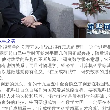
数学之美
一个很简单的公理可以推导出很有意思的定理，这个过程
成桐忆起自己中学时开始对平面几何问题感兴趣，随后通
，他对数学的兴趣也不断加深。“研究数学很有意思，它
都有密切关系，而且对物理学、经济学、计算机科学等
所以越做越觉得有意义。”在丘成桐眼中，研究数学的过
受。
技创新的源头。党的十九届五中全会确立了创新在我国现
位，把科技自立自强作为国家发展战略支撑。要实现科
科技人才的选拔和培养。“数学科学是所有科学的基础，
有良好的科技。中国要想成为一个数学大国，一定要在
。”在丘成桐看来，“丘成桐数学科学领军人才培养计划”