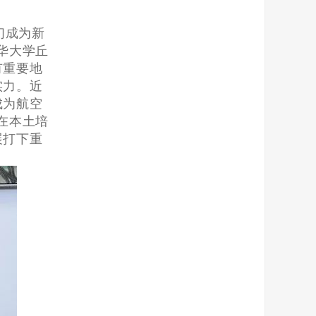
们成为新
华大学丘
有重要地
实力。近
成为航空
在本土培
展打下重