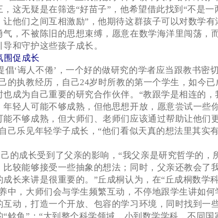
三，这无疑是在筛选“好苗子”，他希望借此找到“不是一
，让他们之间互相激励”，他期待这群孩子可以对数学有
勇气，不被陈旧的思想束缚，愿意在数学海洋里闯荡，
引导和守护这些孩子成长。
氛围促成长
提倡‘诲人不倦’，一个好的做研究的学者应当跟教书密
自己的执教经历，自己24岁时所教的第一个学生，如今已
时也成为自己重要的研究合作伙伴。“教跟学是相连的，
。年轻人可能不够成熟，但他思想开放，愿意尝试一些
可能不够成熟，但大师们、老师们应该通过帮助让他们
，自己乐见年轻学子成长，“他们看似天真的想法里其实
自己的成长受到了父亲的影响，“我父亲是研究哲学的，
，比较能够接受一些抽象的想法；同时，父亲还教会了
的成长来讲是很重要的。”丘成桐认为，在“丘成桐数学
培养中，大师们会与学生频繁互动，不停地跟学生讲如何
的互动，打造一个开放、包容的学习环境，同时找到一
的“鲶鱼”：“大到整个科学领域，小到数学学科，不同国