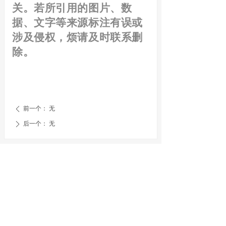
关。若所引用的图片、数
据、文字等来源标注有误或
涉及侵权，烦请及时联系删
除。
前一个：
无
ꄴ
后一个：
无
ꄲ
电话：
0531-88364729
邮箱：
shandong_bd@126.com
地址：
山东省济南市山大南路27号山东大学知
新楼B座 11层 / 山大路126号山东国家应